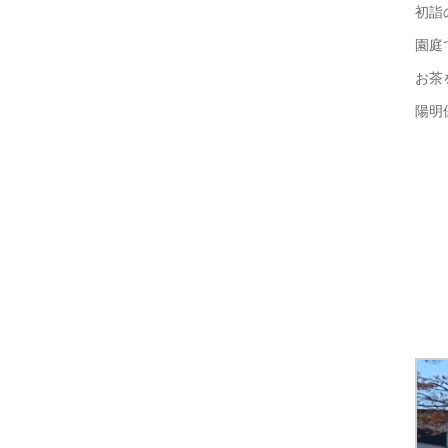
初詣
園庭
お茶
陽明