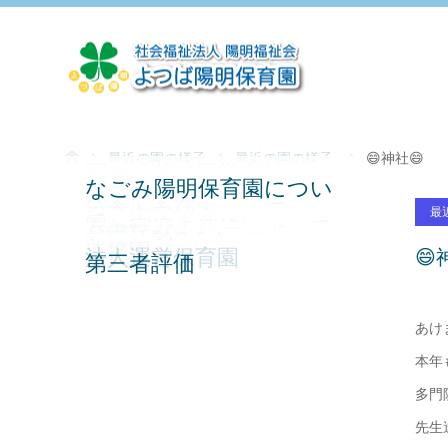
最近の園の様子
最近の園の様子
😄神社😄
園の沿革・運営方針
保育目標
恵まれた環境
なごみ陽明保育園につい
室内遊び・製作
保育園の一日
保育園行事
給食・食育について
保育内容紹介
最
て
園と家庭の連絡について
各書類ダウンロード
就職活動Q＆A
AccessMap
連携園
法人運営保育園
😄
第三者評価
あけ
本年
多門
先生