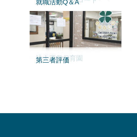
各書類ダウンロード
就職活動Q＆A
AccessMap
連携園
法人運営保育園
第三者評価