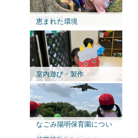
保育目標
恵まれた環境
室内遊び・製作
なごみ陽明保育園につい
保育園の一日
保育園行事
給食・食育について
保育内容紹介
て
園と家庭の連絡について