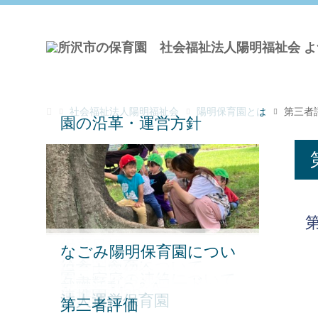
社会福祉法人陽明福祉会
陽明保育園とは
第三者
園の沿革・運営方針
保育目標
恵まれた環境
なごみ陽明保育園につい
室内遊び・製作
保育園の一日
保育園行事
給食・食育について
保育内容紹介
て
園と家庭の連絡について
各書類ダウンロード
就職活動Q＆A
AccessMap
連携園
法人運営保育園
第三者評価