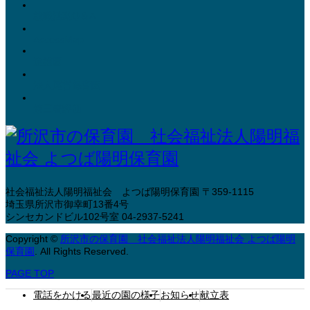
就職活動Q＆A
AccessMap
連携園
法人運営保育園
第三者評価
社会福祉法人陽明福祉会 よつば陽明保育園
〒359-1115
埼玉県所沢市御幸町13番4号
シンセカンドビル102号室
04-2937-5241
Copyright
©
所沢市の保育園 社会福祉法人陽明福祉会 よつば陽明
保育園
. All Rights Reserved.
PAGE TOP
電話をかける
最近の園の様子
お知らせ
献立表