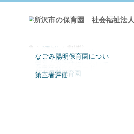
お知らせ
歯科健診
園の沿革・運営方針
保育目標
恵まれた環境
なごみ陽明保育園につい
保育園の一日
保育園行事
給食・食育について
保育内容紹介
園と家庭の連絡について
て
各書類ダウンロード
就職活動Q＆A
AccessMap
法人運営保育園
第三者評価