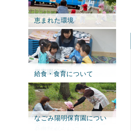
恵まれた環境
保育園の一日
保育園行事
給食・食育について
なごみ陽明保育園につい
保育内容紹介
園と家庭の連絡について
て
各書類ダウンロード