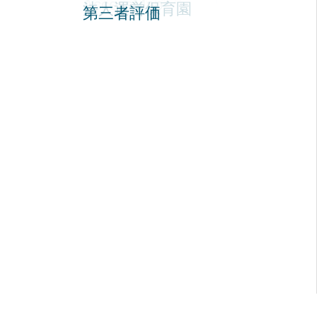
就職活動Q＆A
AccessMap
法人運営保育園
第三者評価