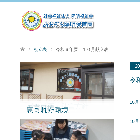
献立表
令和６年度 １０月献立表
20
令
10
園の沿革・運営方針
保育目標
恵まれた環境
10