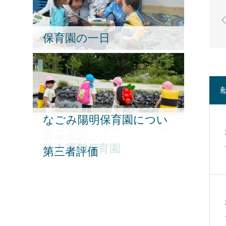
保育園の一日
なごみ陽明保育園につい
保育園行事
給食・食育について
保育内容紹介
園と家庭の連絡について
て
各書類ダウンロード
就職活動Q＆A
AccessMap
法人運営保育園
第三者評価