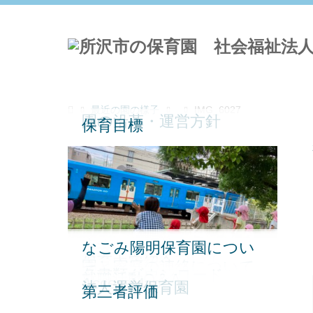
最近の園の様子
IMG_6027
園の沿革・運営方針
保育目標
恵まれた環境
なごみ陽明保育園につい
保育園の一日
保育園行事
給食・食育について
保育内容紹介
園と家庭の連絡について
て
各書類ダウンロード
就職活動Q＆A
AccessMap
法人運営保育園
第三者評価