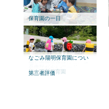
保育園の一日
なごみ陽明保育園につい
保育園行事
給食・食育について
保育内容紹介
園と家庭の連絡について
て
各書類ダウンロード
就職活動Q＆A
AccessMap
法人運営保育園
第三者評価