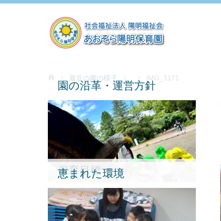
最近の園の様子
IMG_3171
園の沿革・運営方針
保育目標
恵まれた環境