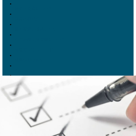
給食・食育について
保育内容紹介
園と家庭の連絡について
なごみ陽明保育園について
各書類ダウンロード
就職活動Q＆A
AccessMap
法人運営保育園