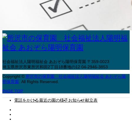
第三者評価
社会福祉法人陽明福祉会 あおぞら陽明保育園
〒359-0023
埼玉県所沢市東所沢和田2丁目18番地の12
04-2946-3853
Copyright
©
所沢市の保育園 社会福祉法人陽明福祉会 あおぞら陽
明保育園
. All Rights Reserved.
PAGE TOP
電話をかける
最近の園の様子
お知らせ
献立表