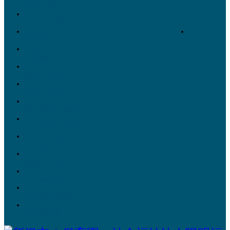
保育目標
恵まれた環境
保育園の一日
保育園行事
給食・食育について
保育内容紹介
園と家庭の連絡について
なごみ陽明保育園について
各書類ダウンロード
就職活動Q＆A
AccessMap
法人運営保育園
第三者評価