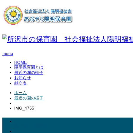
menu
HOME
陽明保育園とは
最近の園の様子
お知らせ
献立表
ホーム
最近の園の様子
IMG_4755
園の沿革・運営方針