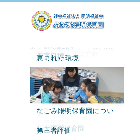
最近の園の様子
IMG_4343
園の沿革・運営方針
保育目標
恵まれた環境
なごみ陽明保育園につい
保育園の一日
保育園行事
給食・食育について
保育内容紹介
園と家庭の連絡について
て
各書類ダウンロード
就職活動Q＆A
AccessMap
法人運営保育園
第三者評価