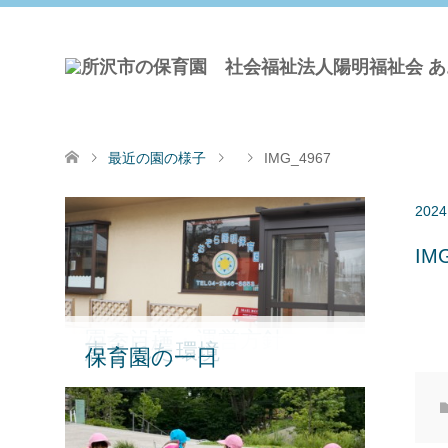
最近の園の様子
IMG_4967
2024
IM
園の沿革・運営方針
保育目標
恵まれた環境
保育園の一日