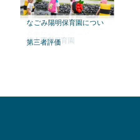
なごみ陽明保育園につい
保育園行事
給食・食育について
保育内容紹介
園と家庭の連絡について
て
各書類ダウンロード
就職活動Q＆A
AccessMap
法人運営保育園
第三者評価