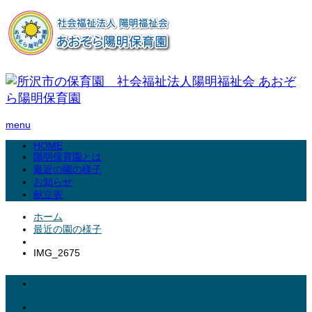
menu
HOME
陽明保育園とは
最近の園の様子
お知らせ
献立表
ホーム
最近の園の様子
IMG_2675
2024.07.25
園の沿革・運営方針
IMG_2675