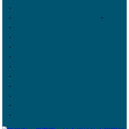
保育目標
恵まれた環境
保育園の一日
保育園行事
給食・食育について
保育内容紹介
園と家庭の連絡について
なごみ陽明保育園について
各書類ダウンロード
就職活動Q＆A
AccessMap
法人運営保育園
第三者評価