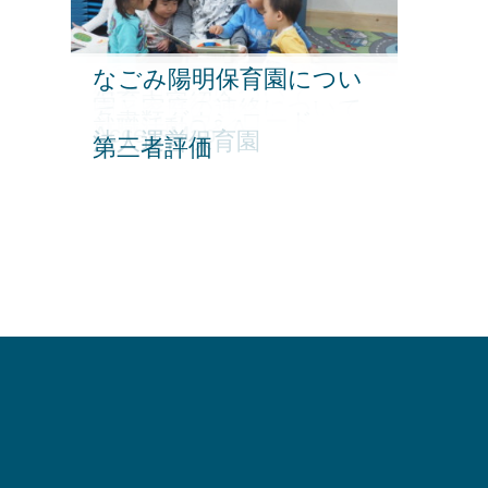
なごみ陽明保育園につい
保育園の一日
保育園行事
給食・食育について
保育内容紹介
園と家庭の連絡について
て
各書類ダウンロード
就職活動Q＆A
AccessMap
法人運営保育園
第三者評価