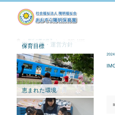
最近の園の様子
IMG_1685
園の沿革・運営方針
保育目標
2024
IM
恵まれた環境