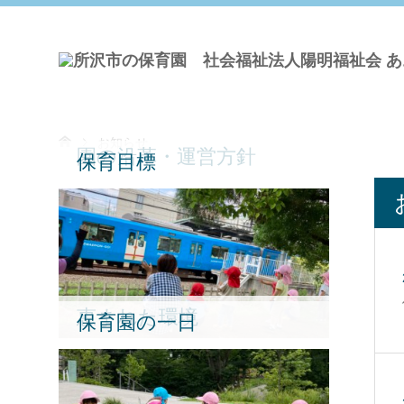
お知らせ
園の沿革・運営方針
保育目標
恵まれた環境
保育園の一日