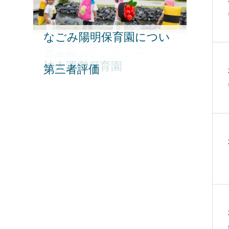
なごみ陽明保育園につい
保育園行事
給食・食育について
保育内容紹介
園と家庭の連絡について
て
各書類ダウンロード
就職活動Q＆A
AccessMap
法人運営保育園
第三者評価